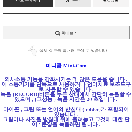
바로 구매하기
장바구니
관심상품
확대보기
상세 정보를 확대해 보실 수 있습니다
미니콤
Mini-Com
의사소통 기능을 강화시키는 데 많은 도움을 줍니다
.
이 소통기기를 단독으로 사용하거나 언어치료 보조도구
로 사용할 수 있습니다
.
녹음
(RECORD)
버튼을 누른 상태에서 간단히 녹음할 수
있으며
, (
고성능
)
녹음 시간은
20
초입니다
.
아이콘
,
그림 또는 언어의 받침대
(holder)
가 포함되어
있습니다
.
그림이나 사진을 받침대 위에 올려놓고 그것에 대한 단
어
/
문장을 녹음하면 됩니다
.