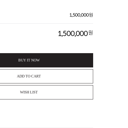
1,500,000
원
1,500,000
원
BUY IT NOW
ADD TO CART
WISH LIST