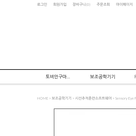
로그인
회원가입
장바구니
(
0
)
주문조회
마이페이지
토비안구마우스
보조공학기기
HOME
>
보조공학기기
>
시선추적훈련소프트웨어
> Sensory Eye 