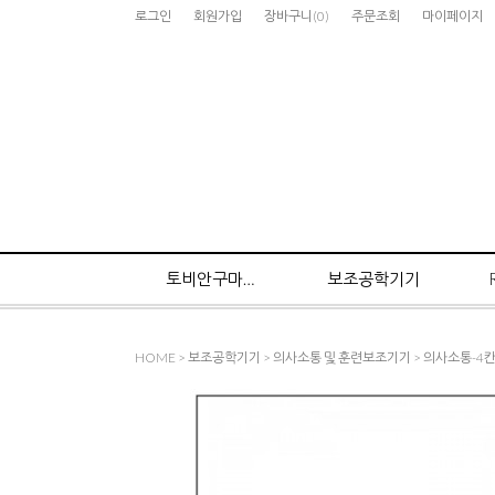
로그인
회원가입
장바구니
(
0
)
주문조회
마이페이지
토비안구마우스
보조공학기기
HOME
>
보조공학기기
>
의사소통 및 훈련보조기기
>
의사소통-4