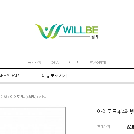
공지사항
Q&A
자료실
+FAVORITE
REHADAPT마운트 시스템
이동보조기기
칸이하
> 아이토크4(4레벨) iTalk4
아이토크4(4레벨) 
63
판매가격