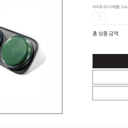
아이토크4(4레벨) iTal
총 상품 금액