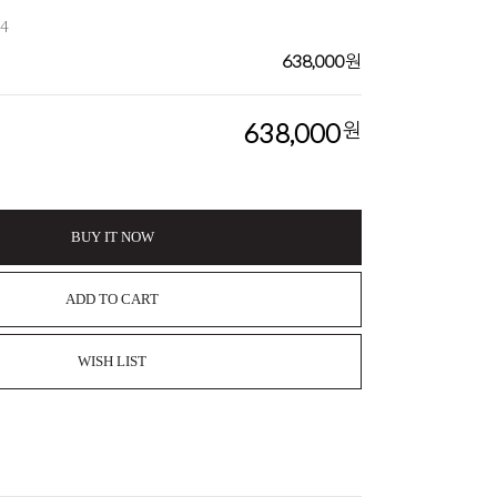
k4
638,000
원
638,000
원
BUY IT NOW
ADD TO CART
WISH LIST