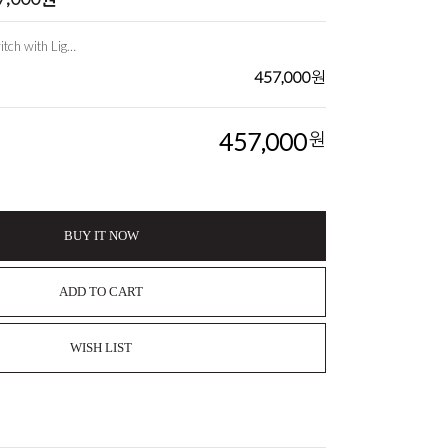
구쉬스위치 Gooshy Switch with Lights, Music and Vibration
457,000
원
457,000
원
BUY IT NOW
ADD TO CART
WISH LIST