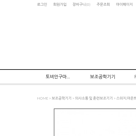
로그인
회원가입
장바구니
(
0
)
주문조회
마이페이지
토비안구마우스
보조공학기기
HOME
>
보조공학기기
>
의사소통 및 훈련보조기기
>
스위치,마운