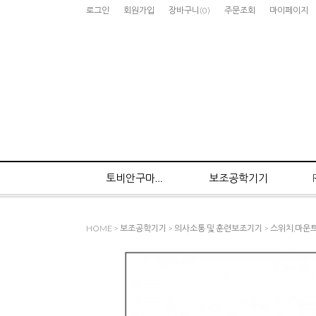
로그인
회원가입
장바구니
(
0
)
주문조회
마이페이지
토비안구마우스
보조공학기기
HOME
>
보조공학기기
>
의사소통 및 훈련보조기기
>
스위치,마운