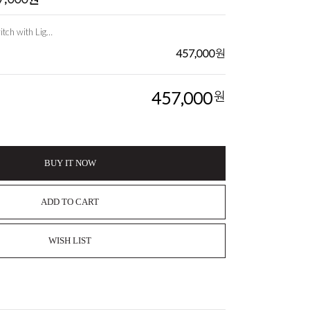
구쉬스위치 Gooshy Switch with Lights, Music and Vibration
457,000
원
457,000
원
BUY IT NOW
ADD TO CART
WISH LIST