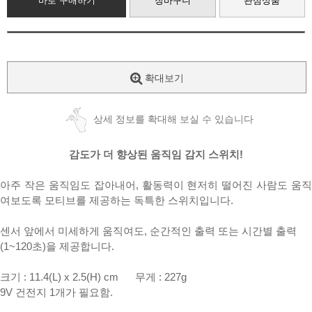
바로 구매하기
장바구니
관심상품
확대보기
상세 정보를 확대해 보실 수 있습니다
감도가
더
향상된
움직임
감지
스위치
!
아주
작은
움직임도
잡아내어
,
활동력이
현저히
떨어진
사람도
움직
여보도록
모티브를
제공하는
독특한
스위치입니다
.
센서
앞에서
미세하게
움직여도
,
순간적인
출력
또는
시간별
출력
.
(1~120
초
)
을
제공합니다
크기
: 11.4(L) x 2.5(H) cm
무게
: 227g
9V
건전지
1
개가
필요함
.