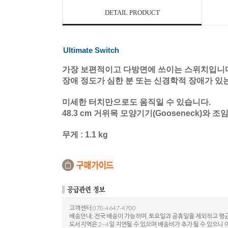
DETAIL PRODUCT
Ultimate Switch
가장
보편적이고
다방면에
쓰이는
스위치입니
장애
정도가
심한
분
또는
신경학적
장애가
있
미세한
터치만으로도
움직일
수
있습니다
.
48.3 cm
거위목
모양기기
(Gooseneck)
와
조
무게
: 1.1 kg
고객센터 070-4647-4700
배송안내: 전국 배송이 가능하며, 토요일과 공휴일을 제외하고 평균
도서지역은 2~4일 지연될 수 있으며 배송비가 추가 될 수 있으니 