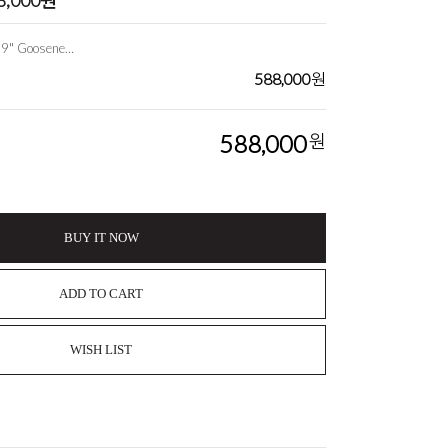
8,000
원
Ultimate Switch with 19" Gooseneck and New Clamp 다용도 스위치
588,000
원
588,000
원
BUY IT NOW
ADD TO CART
WISH LIST