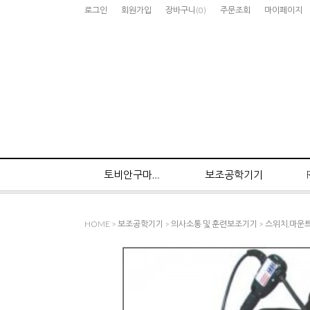
로그인
회원가입
장바구니
(
0
)
주문조회
마이페이지
토비안구마우스
보조공학기기
HOME
>
보조공학기기
>
의사소통 및 훈련보조기기
>
스위치,마운