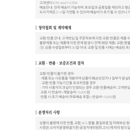
고객센터 070-4647-4700
배송안내: 전국 배송이 가능하며, 토요일과 공휴일을 제외하고 평균
도서지역은 2~4일 지연될 수 있으며 배송비가 추가 될 수 있으니 
교환/반품 안내: 고객변심 및 주문착오에 의한 교환/반품은 제품 
불량제품 또는 제품에 의한 문제 발생시 전액(해당 제품) 교환/환
(단, 상품 수령일로부터 30일 이내) 교환 및 반품 시에는 배송
교환/반품이 불가한 경우:
- 제품 또는 사은품을 개봉하여 상품이 훼손되었거나 일부가 분실
– 교환/반품 가능기간을 초과하였을 경우
– 기타 사용자의 과실이 인정되는 경우 교환/반품배송비: 고객변심
-교환 시:반송비+재발송비=5,000원
-반품 시:초기 배송비(무료배송 포함)+반송비=5,000원
상품의 불량에 의한 반품, 교환, A/S, 환불, 품질보증 및 피해보상 
사항은 소비자분쟁해결기준(공정거래위원회 고시)에 따라 받으실 