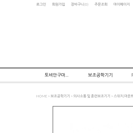
로그인
회원가입
장바구니
(
0
)
주문조회
마이페이지
토비안구마우스
보조공학기기
HOME
>
보조공학기기
>
의사소통 및 훈련보조기기
>
스위치,마운