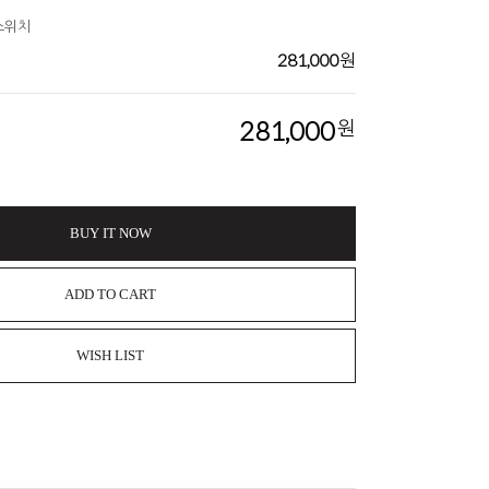
 스위치
281,000
원
281,000
원
BUY IT NOW
ADD TO CART
WISH LIST