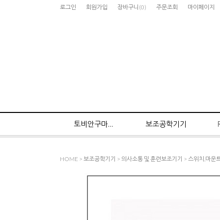
로그인
회원가입
장바구니
(
0
)
주문조회
마이페이지
토비안구마우스
보조공학기기
HOME
>
보조공학기기
>
의사소통 및 훈련보조기기
>
스위치,마운