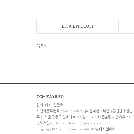
DETAIL PRODUCT
Q&A
COMPANY INFO
윌비 | 대표: 김준혁
사업자등록번호: 524-11-00803
[사업자정보확인]
| 통신판매업신고
주소: 서울 강동구 천호대로 182길12,201호(둔촌동, 샤인하우스) | TEL
정보책임자: | E-mail:
slimming@naver.com
Copyright＠All rights reserved.
design by 디자인이지