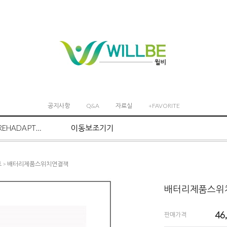
공지사항
Q&A
자료실
+FAVORITE
REHADAPT마운트 시스템
이동보조기기
트
> 배터리제품스위치연결잭
배터리제품스위
46
판매가격