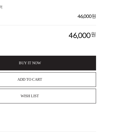
잭
46,000
원
46,000
원
BUY IT NOW
ADD TO CART
WISH LIST