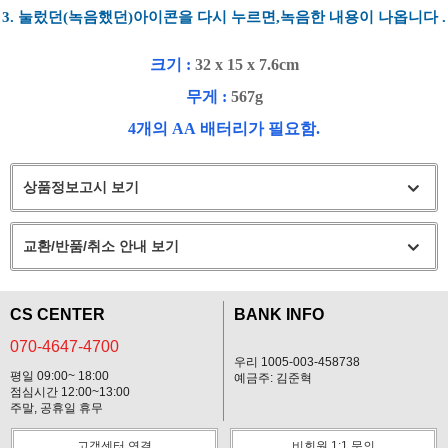
3.
눌렀던
(
녹음했던
)
아이콘을
다시
누르면
,
녹음한 내용이 나옵니다
.
크기
:
32 x 15 x 7.6cm
무게
:
567g
4
개의
AA
배터리가 필요함
.
상품정보고시 보기
교환/반품/취소 안내 보기
CS CENTER
BANK INFO
070-4647-4700
우리 1005-003-458738
평일 09:00~ 18:00
예금주: 김준혁
점심시간 12:00~13:00
주말, 공휴일 휴무
고객센터 연결
비회원 1:1 문의